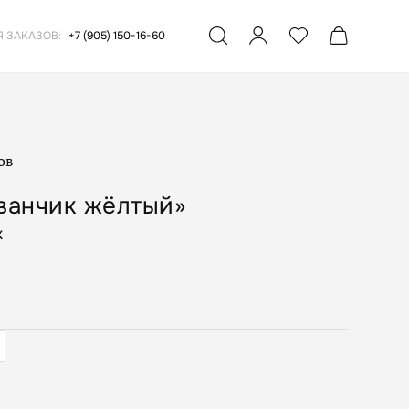
Я ЗАКАЗОВ:
+7 (905) 150-16-60
ов
ванчик жёлтый»
х