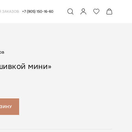
Я ЗАКАЗОВ:
+7 (905) 150-16-60
ов
шивкой мини»
РЗИНУ