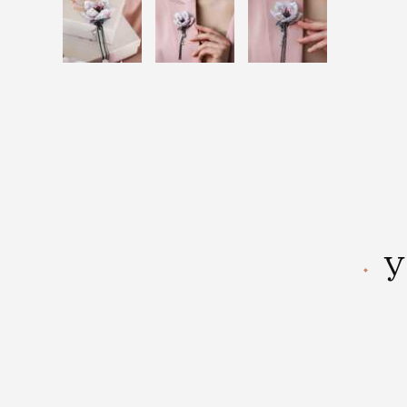
У
Новинка