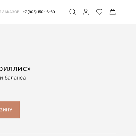
Я ЗАКАЗОВ:
+7 (905) 150-16-60
риллис»
и баланса
РЗИНУ